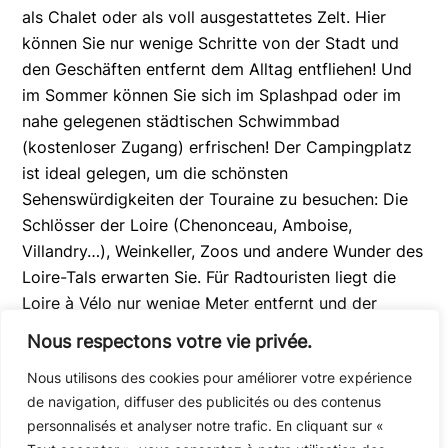
als Chalet oder als voll ausgestattetes Zelt. Hier
können Sie nur wenige Schritte von der Stadt und
den Geschäften entfernt dem Alltag entfliehen! Und
im Sommer können Sie sich im Splashpad oder im
nahe gelegenen städtischen Schwimmbad
(kostenloser Zugang) erfrischen! Der Campingplatz
ist ideal gelegen, um die schönsten
Sehenswürdigkeiten der Touraine zu besuchen: Die
Schlösser der Loire (Chenonceau, Amboise,
Villandry…), Weinkeller, Zoos und andere Wunder des
Loire-Tals erwarten Sie. Für Radtouristen liegt die
Loire à Vélo nur wenige Meter entfernt und der
Campingplatz ist für Ihren Aufenthalt ausgestattet
Nous respectons votre vie privée.
(reisen Sie mit leichtem Gepäck!). Sie müssen nur
Nous utilisons des cookies pour améliorer votre expérience
noch Ihr Lager aufschlagen und schon kann der
de navigation, diffuser des publicités ou des contenus
Urlaub beginnen!
personnalisés et analyser notre trafic. En cliquant sur «