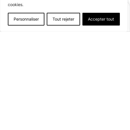
Heb je een vraag? Misschien vind je
cookies.
BOEK EEN VERBLIJF
het antwoord in onze
V&A
.
Personnaliser
Tout rejeter
Accepter tout
Afficher plus de détails
Geopend van
20 maart
tot
1 november 2026
110 staanplaatsen
Neem contact met ons op
61 rue de Rochepinard
37550 Saint-Avertin
Monsieur
Madame
Bekijk op de kaart
Prénom
campingtoursvaldeloire@onlycamp.fr
+33 (0) 7 69 92 73 48
Nom
Contact
Téléphone